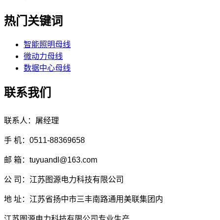
热门关键词
智能照明母线
微动力母线
数据中心母线
联系我们
联系人：屠经理
手 机：0511-88369658
邮 箱：tuyuandl@163.com
公 司：江苏图源电力科技有限公司
地 址：江苏省扬中市三丰南路通用美联集团内
江苏图源电力科技有限公司专业生产