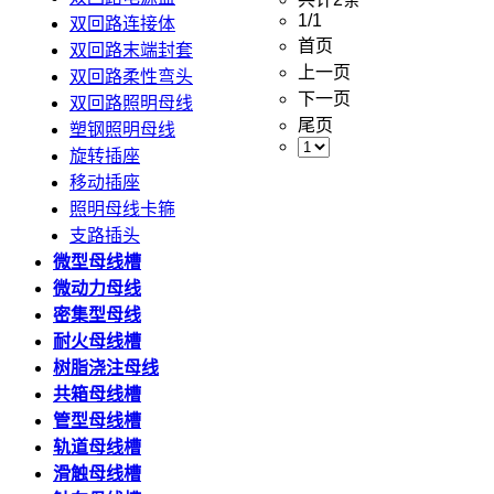
1/1
双回路连接体
首页
双回路末端封套
上一页
双回路柔性弯头
下一页
双回路照明母线
尾页
塑钢照明母线
旋转插座
移动插座
照明母线卡箍
支路插头
微型母线槽
微动力母线
密集型母线
耐火母线槽
树脂浇注母线
共箱母线槽
管型母线槽
轨道母线槽
滑触母线槽