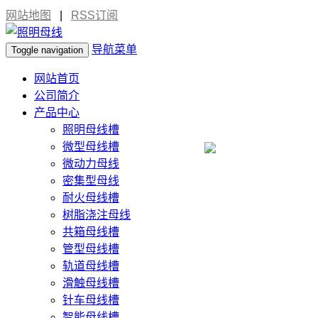
网站地图
|
RSS订阅
导航菜单
Toggle navigation
网站首页
公司简介
产品中心
照明母线槽
微型母线槽
微动力母线
密集型母线
耐火母线槽
树脂浇注母线
共箱母线槽
管型母线槽
轨道母线槽
滑触母线槽
针车母线槽
智能母线槽