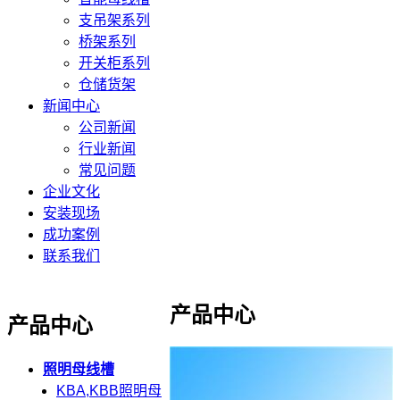
支吊架系列
桥架系列
开关柜系列
仓储货架
新闻中心
公司新闻
行业新闻
常见问题
企业文化
安装现场
成功案例
联系我们
产品中心
产品中心
照明母线槽
KBA,KBB照明母