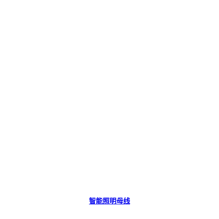
智能照明母线