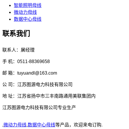
智能照明母线
微动力母线
数据中心母线
联系我们
联系人：屠经理
手 机：0511-88369658
邮 箱：tuyuandl@163.com
公 司：江苏图源电力科技有限公司
地 址：江苏省扬中市三丰南路通用美联集团内
江苏图源电力科技有限公司专业生产
,
微动力母线
,
数据中心母线
等产品，欢迎来电订购.