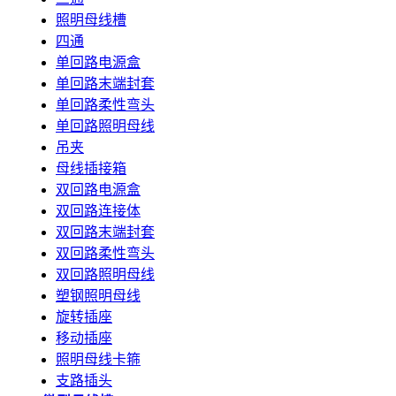
照明母线槽
四通
单回路电源盒
单回路末端封套
单回路柔性弯头
单回路照明母线
吊夹
母线插接箱
双回路电源盒
双回路连接体
双回路末端封套
双回路柔性弯头
双回路照明母线
塑钢照明母线
旋转插座
移动插座
照明母线卡箍
支路插头