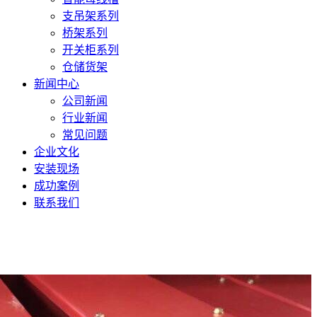
支吊架系列
桥架系列
开关柜系列
仓储货架
新闻中心
公司新闻
行业新闻
常见问题
企业文化
安装现场
成功案例
联系我们