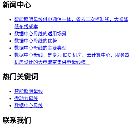
新闻中心
智能照明母线供电通信一体，省去二次控制线，大幅降
低布线成本
数据中心母线的适用场景
数据中心母线的优势
数据中心母线的主要类型
数据中心母线，是专为 IDC 机房、云计算中心、服务器
机房设计的大电流密集供电母线槽。
热门关键词
智能照明母线
微动力母线
数据中心母线
联系我们