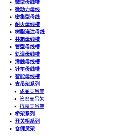
微型母线槽
微动力母线
密集型母线
耐火母线槽
树脂浇注母线
共箱母线槽
管型母线槽
轨道母线槽
滑触母线槽
针车母线槽
智能母线槽
支吊架系列
成品支吊架
管廊支吊架
抗震支吊架
桥架系列
开关柜系列
仓储货架