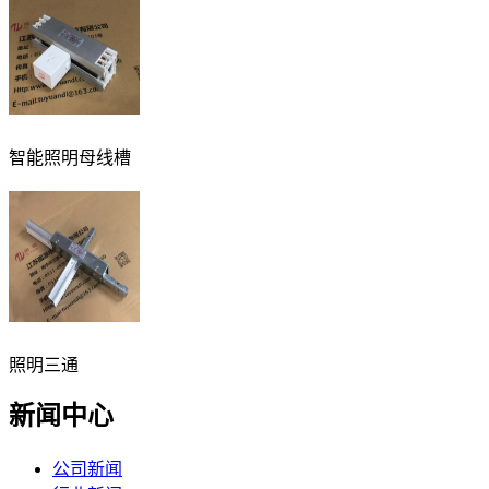
智能照明母线槽
照明三通
新闻中心
公司新闻