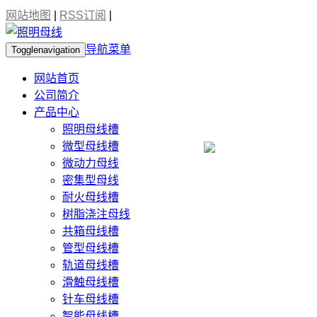
网站地图
|
RSS订阅
|
导航菜单
Togglenavigation
网站首页
公司简介
产品中心
照明母线槽
微型母线槽
微动力母线
密集型母线
耐火母线槽
树脂浇注母线
共箱母线槽
管型母线槽
轨道母线槽
滑触母线槽
针车母线槽
智能母线槽