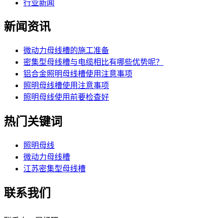
行业新闻
新闻资讯
微动力母线槽的施工准备
密集型母线槽与电缆相比有哪些优势呢？
铝合金照明母线槽使用注意事项
照明母线槽使用注意事项
照明母线使用前要检查好
热门关键词
照明母线
微动力母线槽
江苏密集型母线槽
联系我们