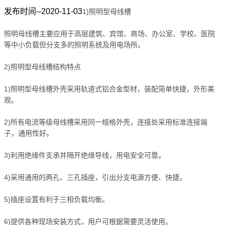
发布时间--2020-11-03
1)照明型母线槽
照明母线槽主要应用于高层建筑、宾馆、商场、办公室、学校、医院
等中小负载但分支多的照明系统及用电场所。
2)照明型母线槽结构特点
1)照明型母线槽外壳采用轨道式铝合金型材，装配简单快捷，外形美
观。
2)所有电流等级母线槽采用同一规格外壳，连接处采用标准连接端
子，通用性好。
3)利用绝缘件支承并隔开绝缘导线，用电安全可靠。
4)采用通用的两孔、三孔插座，引出分支电源方便、快捷。
5)插座设置有利于三相负载均衡。
6)提供各种现场安装方式，用户可根据需要灵活使用。