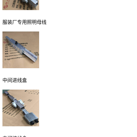
服装厂专用照明母线
中间进线盒