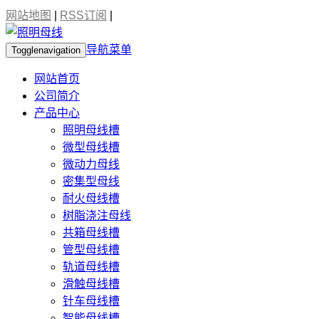
网站地图
|
RSS订阅
|
导航菜单
Togglenavigation
网站首页
公司简介
产品中心
照明母线槽
微型母线槽
微动力母线
密集型母线
耐火母线槽
树脂浇注母线
共箱母线槽
管型母线槽
轨道母线槽
滑触母线槽
针车母线槽
智能母线槽