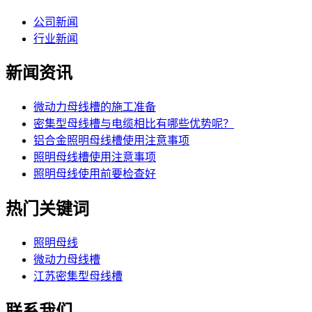
公司新闻
行业新闻
新闻资讯
微动力母线槽的施工准备
密集型母线槽与电缆相比有哪些优势呢？
铝合金照明母线槽使用注意事项
照明母线槽使用注意事项
照明母线使用前要检查好
热门关键词
照明母线
微动力母线槽
江苏密集型母线槽
联系我们