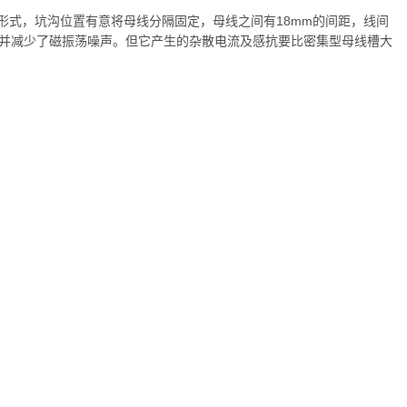
形式，坑沟位置有意将母线分隔固定，母线之间有18mm的间距，线间
，并减少了磁振荡噪声。但它产生的杂散电流及感抗要比密集型母线槽大